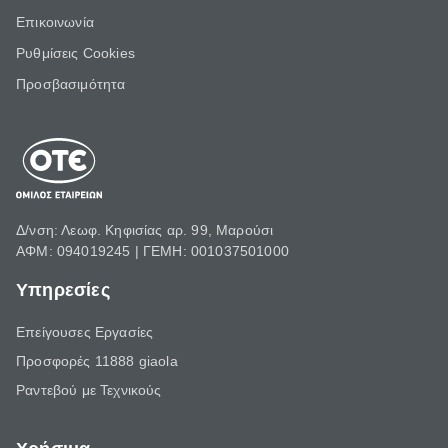
Επικοινωνία
Ρυθμίσεις Cookies
Προσβασιμότητα
Δ/νση: Λεωφ. Κηφισίας αρ. 99, Μαρούσι
ΑΦΜ: 094019245 | ΓΕΜΗ: 001037501000
Υπηρεσίες
Επείγουσες Εργασίες
Προσφορές 11888 giaola
Ραντεβού με Τεχνικούς