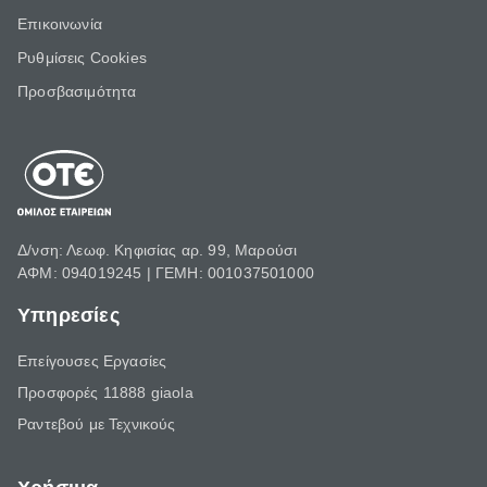
Επικοινωνία
Ρυθμίσεις Cookies
Προσβασιμότητα
Δ/νση: Λεωφ. Κηφισίας αρ. 99, Μαρούσι
ΑΦΜ: 094019245 | ΓΕΜΗ: 001037501000
Υπηρεσίες
Επείγουσες Εργασίες
Προσφορές 11888 giaola
Ραντεβού με Τεχνικούς