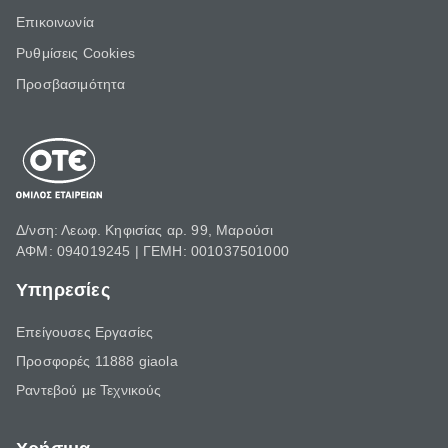
Επικοινωνία
Ρυθμίσεις Cookies
Προσβασιμότητα
Δ/νση: Λεωφ. Κηφισίας αρ. 99, Μαρούσι
ΑΦΜ: 094019245 | ΓΕΜΗ: 001037501000
Υπηρεσίες
Επείγουσες Εργασίες
Προσφορές 11888 giaola
Ραντεβού με Τεχνικούς