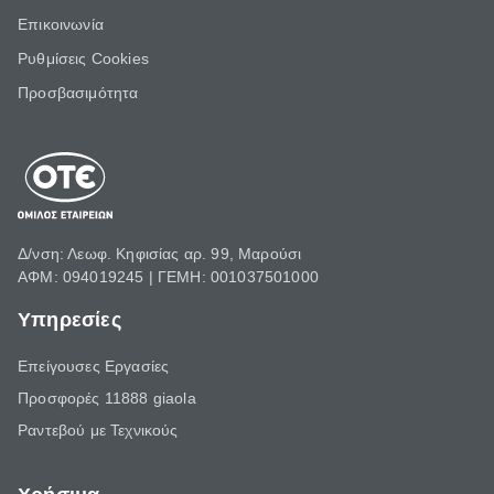
Επικοινωνία
Ρυθμίσεις Cookies
Προσβασιμότητα
Δ/νση: Λεωφ. Κηφισίας αρ. 99, Μαρούσι
ΑΦΜ: 094019245 | ΓΕΜΗ: 001037501000
Υπηρεσίες
Επείγουσες Εργασίες
Προσφορές 11888 giaola
Ραντεβού με Τεχνικούς