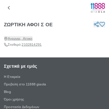
ΖΩΡΤΙΚΗ ΑΦΟΙ Σ ΟΕ
Αχαρνες, Αττικη
Σταθερό:
2102814291
Σχετικά με εμάς
Η Εταιρεία
Προβολή στο 11888 giaola
Blog
Όροι χρήσης
Προστασία Δεδομένων