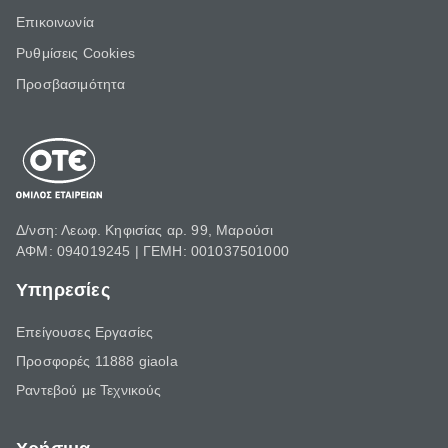
Επικοινωνία
Ρυθμίσεις Cookies
Προσβασιμότητα
Δ/νση: Λεωφ. Κηφισίας αρ. 99, Μαρούσι
ΑΦΜ: 094019245 | ΓΕΜΗ: 001037501000
Υπηρεσίες
Επείγουσες Εργασίες
Προσφορές 11888 giaola
Ραντεβού με Τεχνικούς