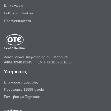
Επικοινωνία
Ρυθμίσεις Cookies
Προσβασιμότητα
Δ/νση: Λεωφ. Κηφισίας αρ. 99, Μαρούσι
ΑΦΜ: 094019245 | ΓΕΜΗ: 001037501000
Υπηρεσίες
Επείγουσες Εργασίες
Προσφορές 11888 giaola
Ραντεβού με Τεχνικούς