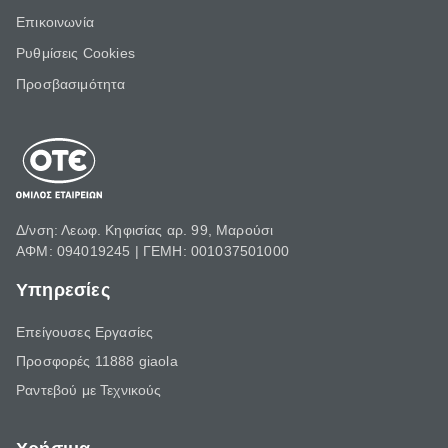
Επικοινωνία
Ρυθμίσεις Cookies
Προσβασιμότητα
Δ/νση: Λεωφ. Κηφισίας αρ. 99, Μαρούσι
ΑΦΜ: 094019245 | ΓΕΜΗ: 001037501000
Υπηρεσίες
Επείγουσες Εργασίες
Προσφορές 11888 giaola
Ραντεβού με Τεχνικούς