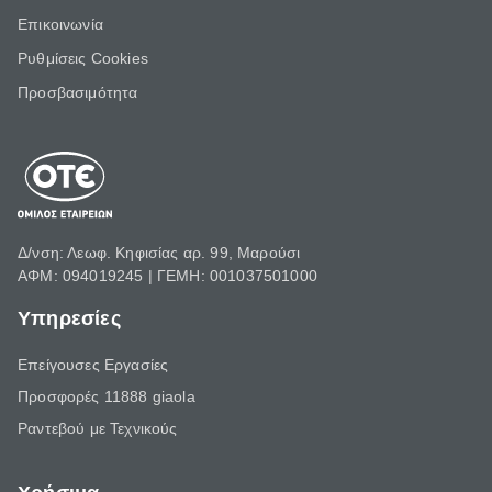
Επικοινωνία
Ρυθμίσεις Cookies
Προσβασιμότητα
Δ/νση: Λεωφ. Κηφισίας αρ. 99, Μαρούσι
ΑΦΜ: 094019245 | ΓΕΜΗ: 001037501000
Υπηρεσίες
Επείγουσες Εργασίες
Προσφορές 11888 giaola
Ραντεβού με Τεχνικούς