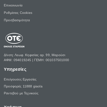
Επικοινωνία
Ρυθμίσεις Cookies
Προσβασιμότητα
Δ/νση: Λεωφ. Κηφισίας αρ. 99, Μαρούσι
ΑΦΜ: 094019245 | ΓΕΜΗ: 001037501000
Υπηρεσίες
Επείγουσες Εργασίες
Προσφορές 11888 giaola
Ραντεβού με Τεχνικούς