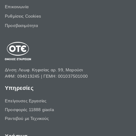
Επικοινωνία
Ρυθμίσεις Cookies
Προσβασιμότητα
Δ/νση: Λεωφ. Κηφισίας αρ. 99, Μαρούσι
ΑΦΜ: 094019245 | ΓΕΜΗ: 001037501000
Υπηρεσίες
Επείγουσες Εργασίες
Προσφορές 11888 giaola
Ραντεβού με Τεχνικούς