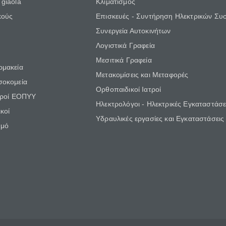
giaola
Κλιματισμός
κούς
Επισκευές - Συντήρηση Ηλεκτρικών Συ
Συνεργεία Αυτοκινήτων
Λογιστικά Γραφεία
Μεσιτικά Γραφεία
ρμακεία
Μετακομίσεις και Μεταφορές
σοκομεία
Ορθοπαιδικοί Ιατροί
τροί ΕΟΠΥΥ
Ηλεκτρολόγοι - Ηλεκτρικές Εγκαταστάσε
κοί
Υδραυλικές εργασίες και Εγκαταστάσεις
θμό