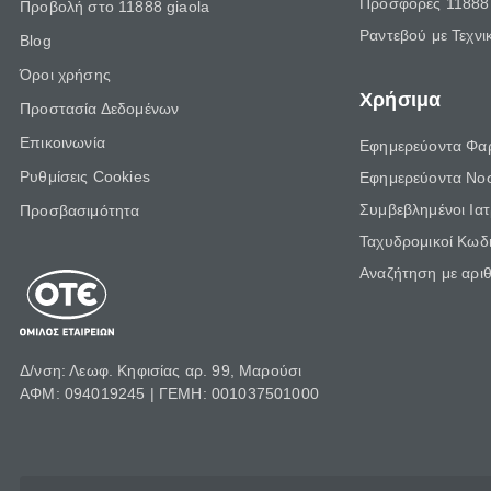
Προσφορές 11888 
Προβολή στο 11888 giaola
Ραντεβού με Τεχνι
Blog
Όροι χρήσης
Χρήσιμα
Προστασία Δεδομένων
Επικοινωνία
Εφημερεύοντα Φα
Ρυθμίσεις Cookies
Εφημερεύοντα Νο
Συμβεβλημένοι Ια
Προσβασιμότητα
Ταχυδρομικοί Κωδι
Αναζήτηση με αρι
Δ/νση: Λεωφ. Κηφισίας αρ. 99, Μαρούσι
ΑΦΜ: 094019245 | ΓΕΜΗ: 001037501000