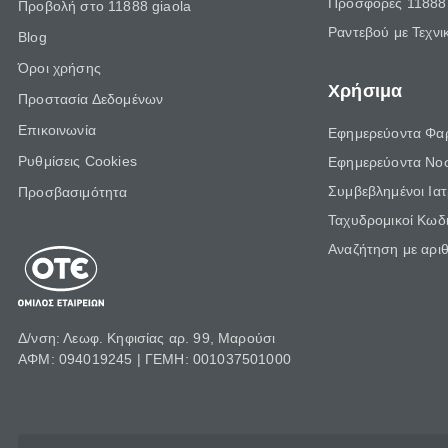
Προσφορές 11888 
Προβολή στο 11888 giaola
Ραντεβού με Τεχνι
Blog
Όροι χρήσης
Χρήσιμα
Προστασία Δεδομένων
Επικοινωνία
Εφημερεύοντα Φα
Ρυθμίσεις Cookies
Εφημερεύοντα Νο
Συμβεβλημένοι Ια
Προσβασιμότητα
Ταχυδρομικοί Κωδι
Αναζήτηση με αρι
Δ/νση: Λεωφ. Κηφισίας αρ. 99, Μαρούσι
ΑΦΜ: 094019245 | ΓΕΜΗ: 001037501000