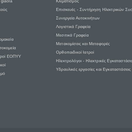
giaola
Κλιματισμός
κούς
Επισκευές - Συντήρηση Ηλεκτρικών Συ
Συνεργεία Αυτοκινήτων
Λογιστικά Γραφεία
Μεσιτικά Γραφεία
ρμακεία
Μετακομίσεις και Μεταφορές
σοκομεία
Ορθοπαιδικοί Ιατροί
τροί ΕΟΠΥΥ
Ηλεκτρολόγοι - Ηλεκτρικές Εγκαταστάσε
κοί
Υδραυλικές εργασίες και Εγκαταστάσεις
θμό