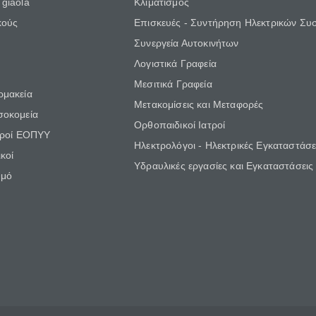
giaola
Κλιματισμός
κούς
Επισκευές - Συντήρηση Ηλεκτρικών Συ
Συνεργεία Αυτοκινήτων
Λογιστικά Γραφεία
Μεσιτικά Γραφεία
ρμακεία
Μετακομίσεις και Μεταφορές
σοκομεία
Ορθοπαιδικοί Ιατροί
τροί ΕΟΠΥΥ
Ηλεκτρολόγοι - Ηλεκτρικές Εγκαταστάσε
κοί
Υδραυλικές εργασίες και Εγκαταστάσεις
θμό