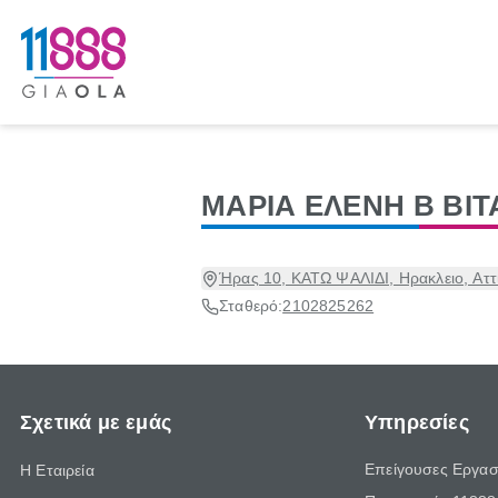
ΜΑΡΙΑ ΕΛΕΝΗ Β ΒΙ
Ήρας 10, ΚΑΤΩ ΨΑΛΙΔΙ, Ηρακλειο, Αττ
Σταθερό:
2102825262
Σχετικά με εμάς
Υπηρεσίες
Επείγουσες Εργασ
Η Εταιρεία