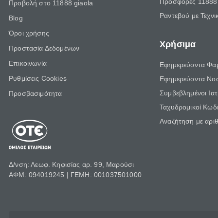
Προσφορές 11888 
Προβολή στο 11888 giaola
Ραντεβού με Τεχνι
Blog
Όροι χρήσης
Χρήσιμα
Προστασία Δεδομένων
Επικοινωνία
Εφημερεύοντα Φα
Ρυθμίσεις Cookies
Εφημερεύοντα Νο
Συμβεβλημένοι Ια
Προσβασιμότητα
Ταχυδρομικοί Κωδι
Αναζήτηση με αρι
Δ/νση: Λεωφ. Κηφισίας αρ. 99, Μαρούσι
ΑΦΜ: 094019245 | ΓΕΜΗ: 001037501000