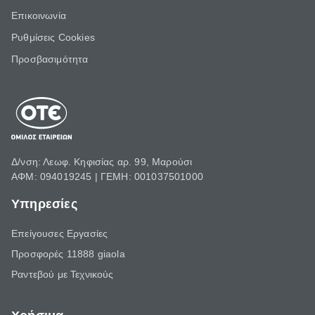
Επικοινωνία
Ρυθμίσεις Cookies
Προσβασιμότητα
Δ/νση: Λεωφ. Κηφισίας αρ. 99, Μαρούσι
ΑΦΜ: 094019245 | ΓΕΜΗ: 001037501000
Υπηρεσίες
Επείγουσες Εργασίες
Προσφορές 11888 giaola
Ραντεβού με Τεχνικούς