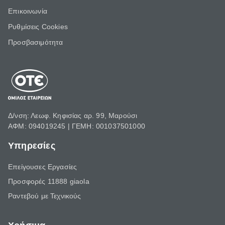
Επικοινωνία
Ρυθμίσεις Cookies
Προσβασιμότητα
Δ/νση: Λεωφ. Κηφισίας αρ. 99, Μαρούσι
ΑΦΜ: 094019245 | ΓΕΜΗ: 001037501000
Υπηρεσίες
Επείγουσες Εργασίες
Προσφορές 11888 giaola
Ραντεβού με Τεχνικούς