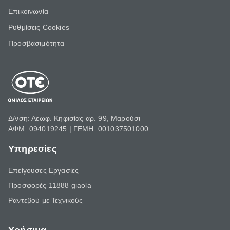
Επικοινωνία
Ρυθμίσεις Cookies
Προσβασιμότητα
Δ/νση: Λεωφ. Κηφισίας αρ. 99, Μαρούσι
ΑΦΜ: 094019245 | ΓΕΜΗ: 001037501000
Υπηρεσίες
Επείγουσες Εργασίες
Προσφορές 11888 giaola
Ραντεβού με Τεχνικούς