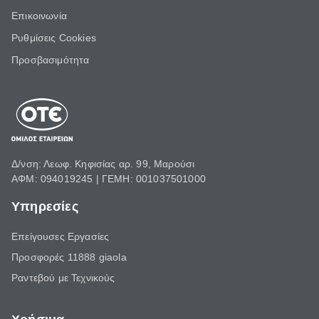
Επικοινωνία
Ρυθμίσεις Cookies
Προσβασιμότητα
Δ/νση: Λεωφ. Κηφισίας αρ. 99, Μαρούσι
ΑΦΜ: 094019245 | ΓΕΜΗ: 001037501000
Υπηρεσίες
Επείγουσες Εργασίες
Προσφορές 11888 giaola
Ραντεβού με Τεχνικούς