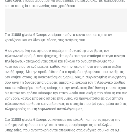
κατάλογο
, έχουμε φροντίσει να παρέχουμε για εσένα όλες τις πληροφορίες
και τα στοιχεία επικοινωνίας που χρειάζεσαι.
Στο
11888 giaola
θέλουμε να είμαστε πάντα κοντά σου σε ό,τι κι αν
χρειάζεσαι και να δίνουμε λύσεις στις ανάγκες σου.
Η συγκεκριμένη ενότητα σου παρέχει τη δυνατότητα να βρεις τον
τηλεφωνικό αριθμό που ψάχνεις, είτε πρόκειται για
σταθερό
είτε για
κινητό
τηλέφωνο
, καταχωρώντας απλά και εύκολα το ονοματεπώνυμο του
κατόχου που σε ενδιαφέρει, καθώς και την περιοχή στα αντίστοιχα πεδία
αναζήτησης. Με την προϋπόθεση ότι ο αριθμός τηλεφώνου που αναζητάς
δεν ανήκει στους μη ανακοινώσιμους αριθμούς, η συγκεκριμένη αναζήτηση
σου δίνει τη δυνατότητα να βρεις άμεσα και εύκολα τον τηλεφωνικό αριθμό
που σε ενδιαφέρει, καθώς επίσης και την αναλυτική διεύθυνση του κατόχου.
Με αυτόν τον τρόπο κάνουμε την επικοινωνία σου ακόμη πιο εύκολη και πιο
γρήγορη, καθώς μπορείς όποτε επιθυμείς, να πραγματοποιείς αναζήτηση
τηλεφωνικού αριθμού και να βρίσκεις τα στοιχεία που ψάχνεις, μέσα από τις
πληροφορίες του
τηλεφωνικού καταλόγου
μας.
Στο
11888 giaola
θέλουμε να κάνουμε πιο εύκολη και πιο ευχάριστη την
καθημερινότητά σου και γι’ αυτό σου προσφέρουμε τις κατάλληλες
υπηρεσίες, που ανταποκρίνονται απευθείας στις ανάγκες σου και σε ό,τι