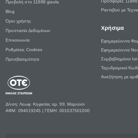
Προσφορές 11888 
Προβολή στο 11888 giaola
Ραντεβού με Τεχνι
Blog
Όροι χρήσης
Χρήσιμα
Προστασία Δεδομένων
Επικοινωνία
Εφημερεύοντα Φα
Ρυθμίσεις Cookies
Εφημερεύοντα Νο
Συμβεβλημένοι Ια
Προσβασιμότητα
Ταχυδρομικοί Κωδι
Αναζήτηση με αρι
Δ/νση: Λεωφ. Κηφισίας αρ. 99, Μαρούσι
ΑΦΜ: 094019245 | ΓΕΜΗ: 001037501000