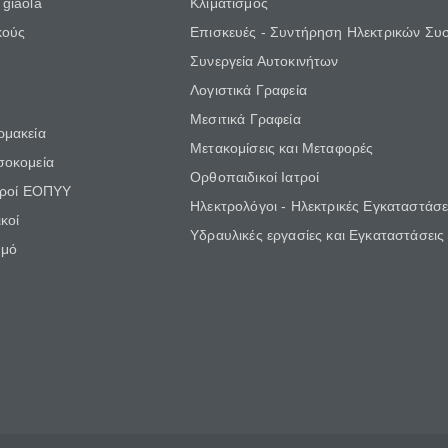
giaola
Κλιματισμός
κούς
Επισκευές - Συντήρηση Ηλεκτρικών Συ
Συνεργεία Αυτοκινήτων
Λογιστικά Γραφεία
Μεσιτικά Γραφεία
ρμακεία
Μετακομίσεις και Μεταφορές
σοκομεία
Ορθοπαιδικοί Ιατροί
τροί ΕΟΠΥΥ
Ηλεκτρολόγοι - Ηλεκτρικές Εγκαταστάσε
κοί
Υδραυλικές εργασίες και Εγκαταστάσεις
θμό