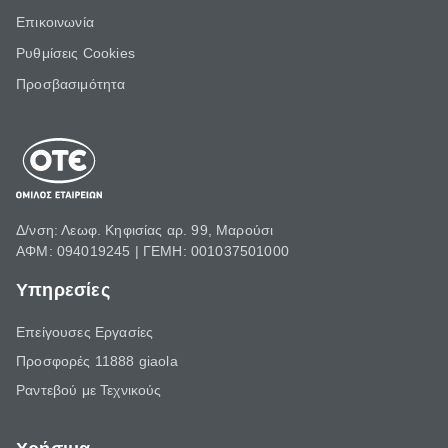
Επικοινωνία
Ρυθμίσεις Cookies
Προσβασιμότητα
Δ/νση: Λεωφ. Κηφισίας αρ. 99, Μαρούσι
ΑΦΜ: 094019245 | ΓΕΜΗ: 001037501000
Υπηρεσίες
Επείγουσες Εργασίες
Προσφορές 11888 giaola
Ραντεβού με Τεχνικούς