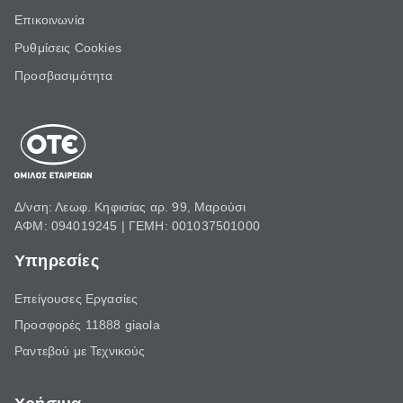
Επικοινωνία
Ρυθμίσεις Cookies
Προσβασιμότητα
Δ/νση: Λεωφ. Κηφισίας αρ. 99, Μαρούσι
ΑΦΜ: 094019245 | ΓΕΜΗ: 001037501000
Υπηρεσίες
Επείγουσες Εργασίες
Προσφορές 11888 giaola
Ραντεβού με Τεχνικούς