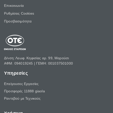
Επικοινωνία
Ρυθμίσεις Cookies
Προσβασιμότητα
Δ/νση: Λεωφ. Κηφισίας αρ. 99, Μαρούσι
ΑΦΜ: 094019245 | ΓΕΜΗ: 001037501000
Υπηρεσίες
Επείγουσες Εργασίες
Προσφορές 11888 giaola
Ραντεβού με Τεχνικούς