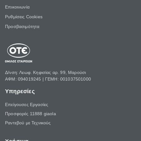
Επικοινωνία
Ρυθμίσεις Cookies
Προσβασιμότητα
Δ/νση: Λεωφ. Κηφισίας αρ. 99, Μαρούσι
ΑΦΜ: 094019245 | ΓΕΜΗ: 001037501000
Υπηρεσίες
Επείγουσες Εργασίες
Προσφορές 11888 giaola
Ραντεβού με Τεχνικούς