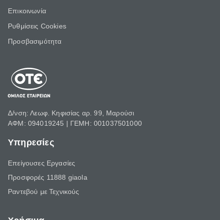
Επικοινωνία
Ρυθμίσεις Cookies
Προσβασιμότητα
Δ/νση: Λεωφ. Κηφισίας αρ. 99, Μαρούσι
ΑΦΜ: 094019245 | ΓΕΜΗ: 001037501000
Υπηρεσίες
Επείγουσες Εργασίες
Προσφορές 11888 giaola
Ραντεβού με Τεχνικούς