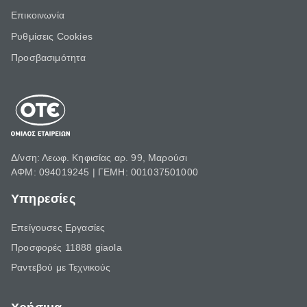
Επικοινωνία
Ρυθμίσεις Cookies
Προσβασιμότητα
Δ/νση: Λεωφ. Κηφισίας αρ. 99, Μαρούσι
ΑΦΜ: 094019245 | ΓΕΜΗ: 001037501000
Υπηρεσίες
Επείγουσες Εργασίες
Προσφορές 11888 giaola
Ραντεβού με Τεχνικούς