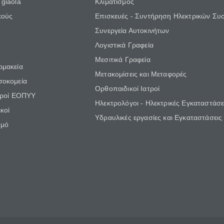
giaola
Κλιματισμός
κούς
Επισκευές - Συντήρηση Ηλεκτρικών Συ
Συνεργεία Αυτοκινήτων
Λογιστικά Γραφεία
Μεσιτικά Γραφεία
ρμακεία
Μετακομίσεις και Μεταφορές
σοκομεία
Ορθοπαιδικοί Ιατροί
τροί ΕΟΠΥΥ
Ηλεκτρολόγοι - Ηλεκτρικές Εγκαταστάσε
κοί
Υδραυλικές εργασίες και Εγκαταστάσεις
θμό