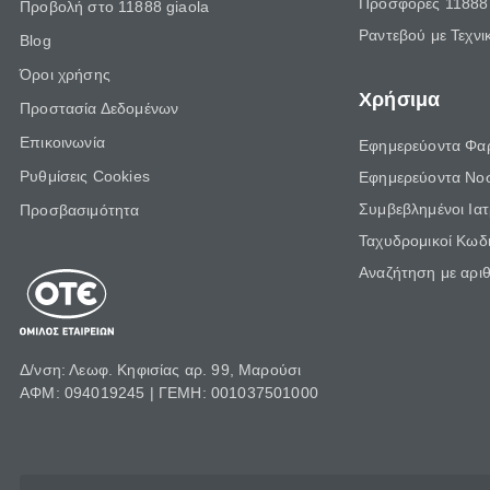
Προσφορές 11888 
Προβολή στο 11888 giaola
Ραντεβού με Τεχνι
Blog
Όροι χρήσης
Χρήσιμα
Προστασία Δεδομένων
Επικοινωνία
Εφημερεύοντα Φα
Ρυθμίσεις Cookies
Εφημερεύοντα Νο
Συμβεβλημένοι Ια
Προσβασιμότητα
Ταχυδρομικοί Κωδι
Αναζήτηση με αρι
Δ/νση: Λεωφ. Κηφισίας αρ. 99, Μαρούσι
ΑΦΜ: 094019245 | ΓΕΜΗ: 001037501000