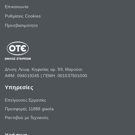
Επικοινωνία
Ρυθμίσεις Cookies
Προσβασιμότητα
Δ/νση: Λεωφ. Κηφισίας αρ. 99, Μαρούσι
ΑΦΜ: 094019245 | ΓΕΜΗ: 001037501000
Υπηρεσίες
Επείγουσες Εργασίες
Προσφορές 11888 giaola
Ραντεβού με Τεχνικούς