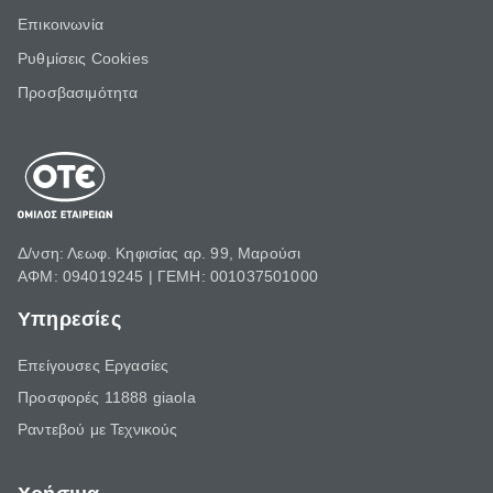
Επικοινωνία
Ρυθμίσεις Cookies
Προσβασιμότητα
Δ/νση: Λεωφ. Κηφισίας αρ. 99, Μαρούσι
ΑΦΜ: 094019245 | ΓΕΜΗ: 001037501000
Υπηρεσίες
Επείγουσες Εργασίες
Προσφορές 11888 giaola
Ραντεβού με Τεχνικούς