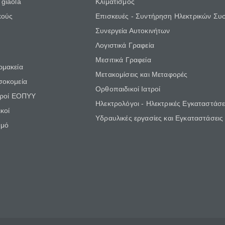
giaola
Κλιματισμός
κούς
Επισκευές - Συντήρηση Ηλεκτρικών Συ
Συνεργεία Αυτοκινήτων
Λογιστικά Γραφεία
Μεσιτικά Γραφεία
ρμακεία
Μετακομίσεις και Μεταφορές
σοκομεία
Ορθοπαιδικοί Ιατροί
τροί ΕΟΠΥΥ
Ηλεκτρολόγοι - Ηλεκτρικές Εγκαταστάσε
κοί
Υδραυλικές εργασίες και Εγκαταστάσεις
θμό