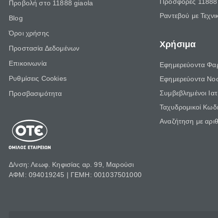
Προσφορές 11888 
Προβολή στο 11888 giaola
Ραντεβού με Τεχνι
Blog
Όροι χρήσης
Χρήσιμα
Προστασία Δεδομένων
Επικοινωνία
Εφημερεύοντα Φα
Ρυθμίσεις Cookies
Εφημερεύοντα Νο
Συμβεβλημένοι Ια
Προσβασιμότητα
Ταχυδρομικοί Κωδι
Αναζήτηση με αρι
Δ/νση: Λεωφ. Κηφισίας αρ. 99, Μαρούσι
ΑΦΜ: 094019245 | ΓΕΜΗ: 001037501000