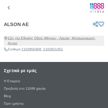
ALSON AE
12ο χλμ Εθνικής Οδού Αθηνών - Λαμίας, Μεταμορφωση,
Αττικη
Σταθερό:
2102855808
,
2102821051
Σχετικά με εμάς
Η Εταιρεία
Προβολή στο 11888 giaola
Blog
Όροι χρήσης