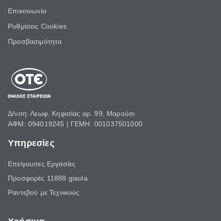
Επικοινωνία
Ρυθμίσεις Cookies
Προσβασιμότητα
Δ/νση: Λεωφ. Κηφισίας αρ. 99, Μαρούσι
ΑΦΜ: 094019245 | ΓΕΜΗ: 001037501000
Υπηρεσίες
Επείγουσες Εργασίες
Προσφορές 11888 giaola
Ραντεβού με Τεχνικούς