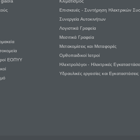
giaola
Κλιματισμός
κούς
Επισκευές - Συντήρηση Ηλεκτρικών Συ
Συνεργεία Αυτοκινήτων
Λογιστικά Γραφεία
Μεσιτικά Γραφεία
ρμακεία
Μετακομίσεις και Μεταφορές
σοκομεία
Ορθοπαιδικοί Ιατροί
τροί ΕΟΠΥΥ
Ηλεκτρολόγοι - Ηλεκτρικές Εγκαταστάσε
κοί
Υδραυλικές εργασίες και Εγκαταστάσεις
θμό