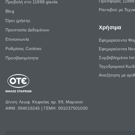
Προσφορές 11888 
Προβολή στο 11888 giaola
Ραντεβού με Τεχνι
Blog
Όροι χρήσης
Χρήσιμα
Προστασία Δεδομένων
Επικοινωνία
Εφημερεύοντα Φα
Ρυθμίσεις Cookies
Εφημερεύοντα Νο
Συμβεβλημένοι Ια
Προσβασιμότητα
Ταχυδρομικοί Κωδι
Αναζήτηση με αρι
Δ/νση: Λεωφ. Κηφισίας αρ. 99, Μαρούσι
ΑΦΜ: 094019245 | ΓΕΜΗ: 001037501000