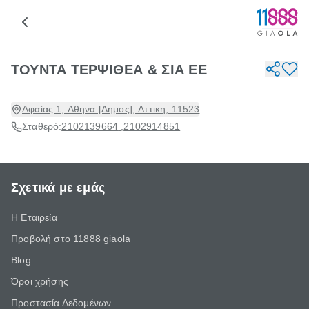
ΤΟΥΝΤΑ ΤΕΡΨΙΘΕΑ & ΣΙΑ ΕΕ
Αφαίας 1, Αθηνα [Δημος], Αττικη, 11523
Σταθερό:
2102139664
,
2102914851
Σχετικά με εμάς
Η Εταιρεία
Προβολή στο 11888 giaola
Blog
Όροι χρήσης
Προστασία Δεδομένων