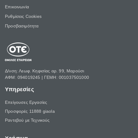
Επικοινωνία
Ρυθμίσεις Cookies
Προσβασιμότητα
Δ/νση: Λεωφ. Κηφισίας αρ. 99, Μαρούσι
ΑΦΜ: 094019245 | ΓΕΜΗ: 001037501000
Υπηρεσίες
Επείγουσες Εργασίες
Προσφορές 11888 giaola
Ραντεβού με Τεχνικούς