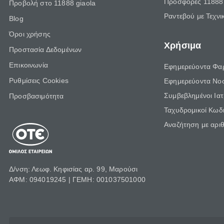
Προσφορές 11888 
Προβολή στο 11888 giaola
Ραντεβού με Τεχνι
Blog
Όροι χρήσης
Χρήσιμα
Προστασία Δεδομένων
Επικοινωνία
Εφημερεύοντα Φα
Ρυθμίσεις Cookies
Εφημερεύοντα Νο
Συμβεβλημένοι Ια
Προσβασιμότητα
Ταχυδρομικοί Κωδι
Αναζήτηση με αρι
Δ/νση: Λεωφ. Κηφισίας αρ. 99, Μαρούσι
ΑΦΜ: 094019245 | ΓΕΜΗ: 001037501000