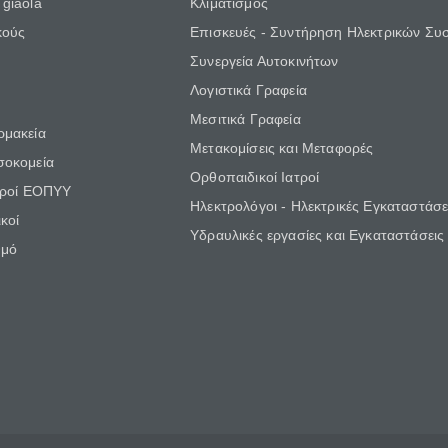
giaola
Κλιματισμός
κούς
Επισκευές - Συντήρηση Ηλεκτρικών Συ
Συνεργεία Αυτοκινήτων
Λογιστικά Γραφεία
Μεσιτικά Γραφεία
ρμακεία
Μετακομίσεις και Μεταφορές
σοκομεία
Ορθοπαιδικοί Ιατροί
τροί ΕΟΠΥΥ
Ηλεκτρολόγοι - Ηλεκτρικές Εγκαταστάσε
κοί
Υδραυλικές εργασίες και Εγκαταστάσεις
θμό