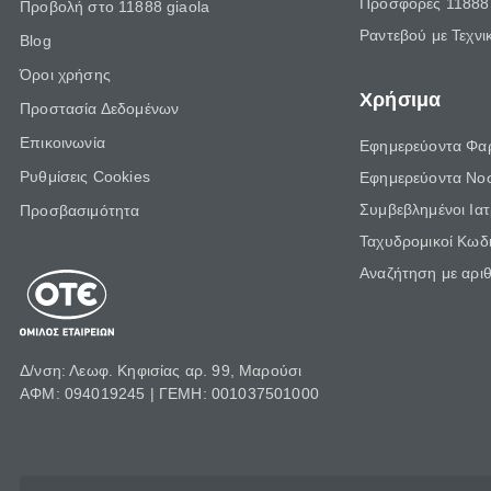
Προσφορές 11888 
Προβολή στο 11888 giaola
Ραντεβού με Τεχνι
Blog
Όροι χρήσης
Χρήσιμα
Προστασία Δεδομένων
Επικοινωνία
Εφημερεύοντα Φα
Ρυθμίσεις Cookies
Εφημερεύοντα Νο
Συμβεβλημένοι Ια
Προσβασιμότητα
Ταχυδρομικοί Κωδι
Αναζήτηση με αρι
Δ/νση: Λεωφ. Κηφισίας αρ. 99, Μαρούσι
ΑΦΜ: 094019245 | ΓΕΜΗ: 001037501000