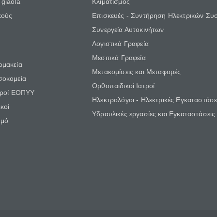
giaola
Κλιματισμός
κούς
Επισκευές - Συντήρηση Ηλεκτρικών Συ
Συνεργεία Αυτοκινήτων
Λογιστικά Γραφεία
Μεσιτικά Γραφεία
ρμακεία
Μετακομίσεις και Μεταφορές
σοκομεία
Ορθοπαιδικοί Ιατροί
τροί ΕΟΠΥΥ
Ηλεκτρολόγοι - Ηλεκτρικές Εγκαταστάσε
κοί
Υδραυλικές εργασίες και Εγκαταστάσεις
θμό