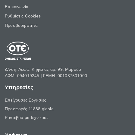
Επικοινωνία
Ρυθμίσεις Cookies
Προσβασιμότητα
Δ/νση: Λεωφ. Κηφισίας αρ. 99, Μαρούσι
ΑΦΜ: 094019245 | ΓΕΜΗ: 001037501000
Υπηρεσίες
Επείγουσες Εργασίες
Προσφορές 11888 giaola
Ραντεβού με Τεχνικούς