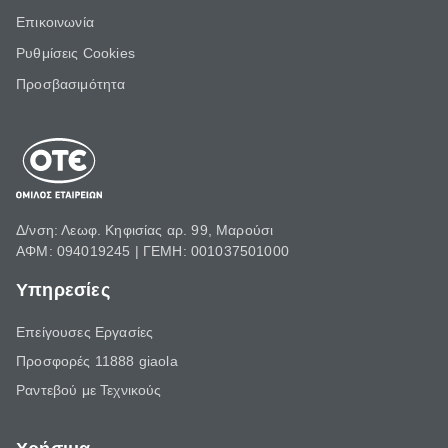
Επικοινωνία
Ρυθμίσεις Cookies
Προσβασιμότητα
Δ/νση: Λεωφ. Κηφισίας αρ. 99, Μαρούσι
ΑΦΜ: 094019245 | ΓΕΜΗ: 001037501000
Υπηρεσίες
Επείγουσες Εργασίες
Προσφορές 11888 giaola
Ραντεβού με Τεχνικούς