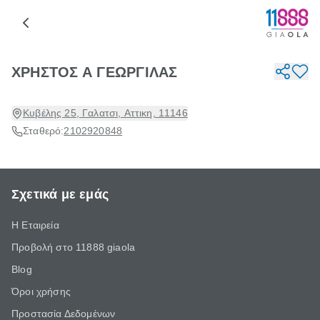
ΧΡΗΣΤΟΣ Α ΓΕΩΡΓΙΛΑΣ
Κυβέλης 25, Γαλατσι, Αττικη, 11146
Σταθερό:
2102920848
Σχετικά με εμάς
Η Εταιρεία
Προβολή στο 11888 giaola
Blog
Όροι χρήσης
Προστασία Δεδομένων