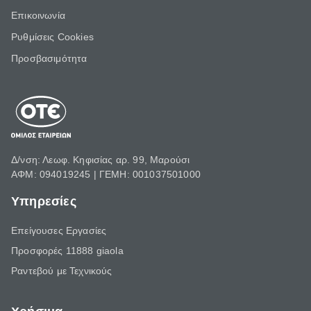
Επικοινωνία
Ρυθμίσεις Cookies
Προσβασιμότητα
Δ/νση: Λεωφ. Κηφισίας αρ. 99, Μαρούσι
ΑΦΜ: 094019245 | ΓΕΜΗ: 001037501000
Υπηρεσίες
Επείγουσες Εργασίες
Προσφορές 11888 giaola
Ραντεβού με Τεχνικούς