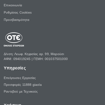
Επικοινωνία
Ρυθμίσεις Cookies
Προσβασιμότητα
Δ/νση: Λεωφ. Κηφισίας αρ. 99, Μαρούσι
ΑΦΜ: 094019245 | ΓΕΜΗ: 001037501000
Υπηρεσίες
Επείγουσες Εργασίες
Προσφορές 11888 giaola
Ραντεβού με Τεχνικούς