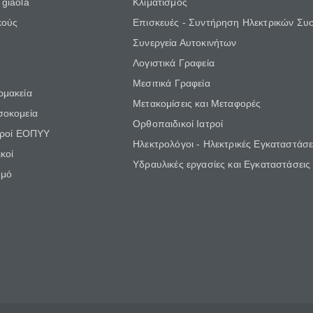
giaola
Κλιματισμός
κούς
Επισκευές - Συντήρηση Ηλεκτρικών Συ
Συνεργεία Αυτοκινήτων
Λογιστικά Γραφεία
Μεσιτικά Γραφεία
ρμακεία
Μετακομίσεις και Μεταφορές
σοκομεία
Ορθοπαιδικοί Ιατροί
τροί ΕΟΠΥΥ
Ηλεκτρολόγοι - Ηλεκτρικές Εγκαταστάσε
κοί
Υδραυλικές εργασίες και Εγκαταστάσεις
θμό