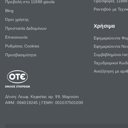
Προσφορές 11888 
Προβολή στο 11888 giaola
Ραντεβού με Τεχνι
Blog
Όροι χρήσης
Χρήσιμα
Προστασία Δεδομένων
Επικοινωνία
Εφημερεύοντα Φα
Ρυθμίσεις Cookies
Εφημερεύοντα Νο
Συμβεβλημένοι Ια
Προσβασιμότητα
Ταχυδρομικοί Κωδι
Αναζήτηση με αρι
Δ/νση: Λεωφ. Κηφισίας αρ. 99, Μαρούσι
ΑΦΜ: 094019245 | ΓΕΜΗ: 001037501000