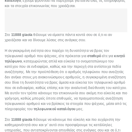
κατάλογο
, έχουμε φροντίσει να παρέχουμε για εσένα όλες τις πληροφορίες
και τα στοιχεία επικοινωνίας που χρειάζεσαι.
Στο
11888 giaola
θέλουμε να είμαστε πάντα κοντά σου σε ό,τι κι αν
χρειάζεσαι και να δίνουμε λύσεις στις ανάγκες σου.
Η συγκεκριμένη ενότητα σου παρέχει τη δυνατότητα να βρεις τον
τηλεφωνικό αριθμό που ψάχνεις, είτε πρόκειται για
σταθερό
είτε για
κινητό
τηλέφωνο
, καταχωρώντας απλά και εύκολα το ονοματεπώνυμο του
κατόχου που σε ενδιαφέρει, καθώς και την περιοχή στα αντίστοιχα πεδία
αναζήτησης. Με την προϋπόθεση ότι ο αριθμός τηλεφώνου που αναζητάς
δεν ανήκει στους μη ανακοινώσιμους αριθμούς, η συγκεκριμένη αναζήτηση
σου δίνει τη δυνατότητα να βρεις άμεσα και εύκολα τον τηλεφωνικό αριθμό
που σε ενδιαφέρει, καθώς επίσης και την αναλυτική διεύθυνση του κατόχου.
Με αυτόν τον τρόπο κάνουμε την επικοινωνία σου ακόμη πιο εύκολη και πιο
γρήγορη, καθώς μπορείς όποτε επιθυμείς, να πραγματοποιείς αναζήτηση
τηλεφωνικού αριθμού και να βρίσκεις τα στοιχεία που ψάχνεις, μέσα από τις
πληροφορίες του
τηλεφωνικού καταλόγου
μας.
Στο
11888 giaola
θέλουμε να κάνουμε πιο εύκολη και πιο ευχάριστη την
καθημερινότητά σου και γι’ αυτό σου προσφέρουμε τις κατάλληλες
υπηρεσίες, που ανταποκρίνονται απευθείας στις ανάγκες σου και σε ό,τι