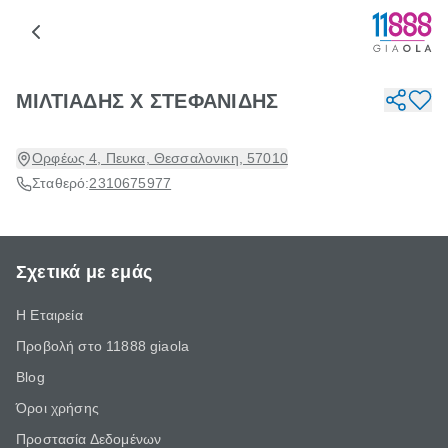
ΜΙΛΤΙΑΔΗΣ Χ ΣΤΕΦΑΝΙΔΗΣ
Ορφέως 4, Πευκα, Θεσσαλονικη, 57010
Σταθερό:
2310675977
Σχετικά με εμάς
Η Εταιρεία
Προβολή στο 11888 giaola
Blog
Όροι χρήσης
Προστασία Δεδομένων