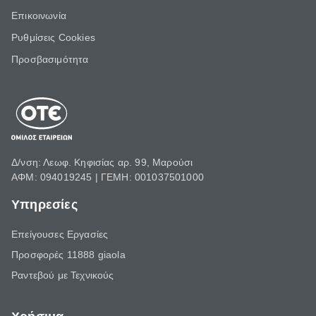
Επικοινωνία
Ρυθμίσεις Cookies
Προσβασιμότητα
Δ/νση: Λεωφ. Κηφισίας αρ. 99, Μαρούσι
ΑΦΜ: 094019245 | ΓΕΜΗ: 001037501000
Υπηρεσίες
Επείγουσες Εργασίες
Προσφορές 11888 giaola
Ραντεβού με Τεχνικούς