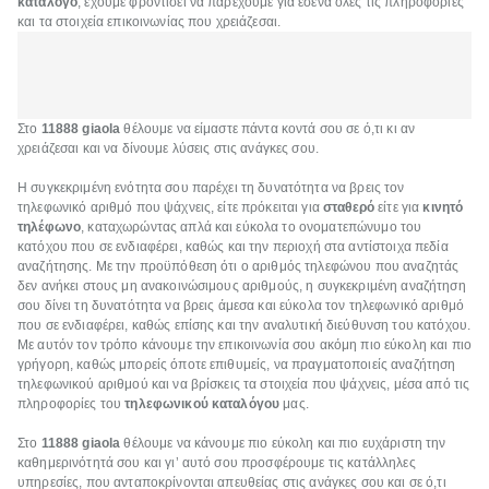
κατάλογο
, έχουμε φροντίσει να παρέχουμε για εσένα όλες τις πληροφορίες
και τα στοιχεία επικοινωνίας που χρειάζεσαι.
Στο
11888 giaola
θέλουμε να είμαστε πάντα κοντά σου σε ό,τι κι αν
χρειάζεσαι και να δίνουμε λύσεις στις ανάγκες σου.
Η συγκεκριμένη ενότητα σου παρέχει τη δυνατότητα να βρεις τον
τηλεφωνικό αριθμό που ψάχνεις, είτε πρόκειται για
σταθερό
είτε για
κινητό
τηλέφωνο
, καταχωρώντας απλά και εύκολα το ονοματεπώνυμο του
κατόχου που σε ενδιαφέρει, καθώς και την περιοχή στα αντίστοιχα πεδία
αναζήτησης. Με την προϋπόθεση ότι ο αριθμός τηλεφώνου που αναζητάς
δεν ανήκει στους μη ανακοινώσιμους αριθμούς, η συγκεκριμένη αναζήτηση
σου δίνει τη δυνατότητα να βρεις άμεσα και εύκολα τον τηλεφωνικό αριθμό
που σε ενδιαφέρει, καθώς επίσης και την αναλυτική διεύθυνση του κατόχου.
Με αυτόν τον τρόπο κάνουμε την επικοινωνία σου ακόμη πιο εύκολη και πιο
γρήγορη, καθώς μπορείς όποτε επιθυμείς, να πραγματοποιείς αναζήτηση
τηλεφωνικού αριθμού και να βρίσκεις τα στοιχεία που ψάχνεις, μέσα από τις
πληροφορίες του
τηλεφωνικού καταλόγου
μας.
Στο
11888 giaola
θέλουμε να κάνουμε πιο εύκολη και πιο ευχάριστη την
καθημερινότητά σου και γι’ αυτό σου προσφέρουμε τις κατάλληλες
υπηρεσίες, που ανταποκρίνονται απευθείας στις ανάγκες σου και σε ό,τι