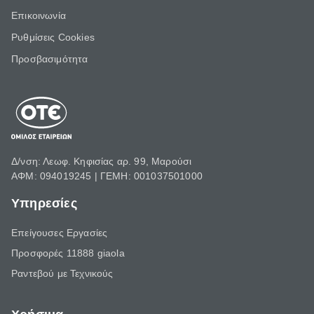
Επικοινωνία
Ρυθμίσεις Cookies
Προσβασιμότητα
Δ/νση: Λεωφ. Κηφισίας αρ. 99, Μαρούσι
ΑΦΜ: 094019245 | ΓΕΜΗ: 001037501000
Υπηρεσίες
Επείγουσες Εργασίες
Προσφορές 11888 giaola
Ραντεβού με Τεχνικούς