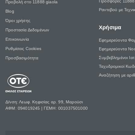
Προσφορές 11888 
Προβολή στο 11888 giaola
Ραντεβού με Τεχνι
Blog
Όροι χρήσης
Χρήσιμα
Προστασία Δεδομένων
Επικοινωνία
Εφημερεύοντα Φα
Ρυθμίσεις Cookies
Εφημερεύοντα Νο
Συμβεβλημένοι Ια
Προσβασιμότητα
Ταχυδρομικοί Κωδι
Αναζήτηση με αρι
Δ/νση: Λεωφ. Κηφισίας αρ. 99, Μαρούσι
ΑΦΜ: 094019245 | ΓΕΜΗ: 001037501000