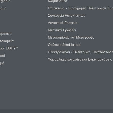
giaola
Κλιματισμός
κούς
Επισκευές - Συντήρηση Ηλεκτρικών Συ
Συνεργεία Αυτοκινήτων
Λογιστικά Γραφεία
Μεσιτικά Γραφεία
ρμακεία
Μετακομίσεις και Μεταφορές
σοκομεία
Ορθοπαιδικοί Ιατροί
τροί ΕΟΠΥΥ
Ηλεκτρολόγοι - Ηλεκτρικές Εγκαταστάσε
κοί
Υδραυλικές εργασίες και Εγκαταστάσεις
θμό