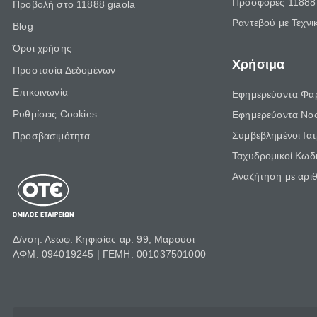
Προσφορές 11888 
Προβολή στο 11888 giaola
Ραντεβού με Τεχνι
Blog
Όροι χρήσης
Χρήσιμα
Προστασία Δεδομένων
Επικοινωνία
Εφημερεύοντα Φα
Ρυθμίσεις Cookies
Εφημερεύοντα Νο
Συμβεβλημένοι Ια
Προσβασιμότητα
Ταχυδρομικοί Κωδι
Αναζήτηση με αρι
Δ/νση: Λεωφ. Κηφισίας αρ. 99, Μαρούσι
ΑΦΜ: 094019245 | ΓΕΜΗ: 001037501000