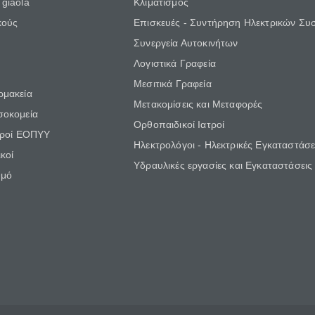
giaola
Κλιματισμός
κούς
Επισκευές - Συντήρηση Ηλεκτρικών Συ
Συνεργεία Αυτοκινήτων
Λογιστικά Γραφεία
Μεσιτικά Γραφεία
ρμακεία
Μετακομίσεις και Μεταφορές
σοκομεία
Ορθοπαιδικοί Ιατροί
τροί ΕΟΠΥΥ
Ηλεκτρολόγοι - Ηλεκτρικές Εγκαταστάσε
κοί
Υδραυλικές εργασίες και Εγκαταστάσεις
θμό