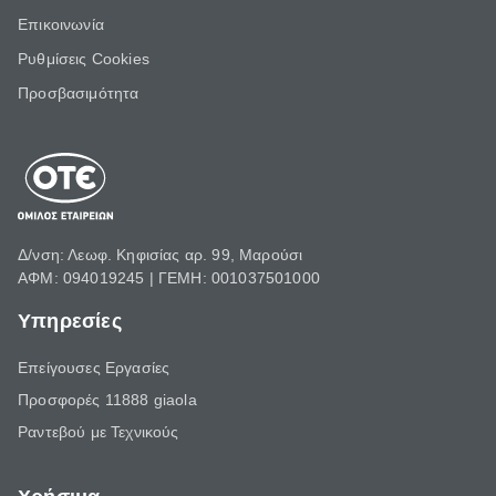
Επικοινωνία
Ρυθμίσεις Cookies
Προσβασιμότητα
Δ/νση: Λεωφ. Κηφισίας αρ. 99, Μαρούσι
ΑΦΜ: 094019245 | ΓΕΜΗ: 001037501000
Υπηρεσίες
Επείγουσες Εργασίες
Προσφορές 11888 giaola
Ραντεβού με Τεχνικούς