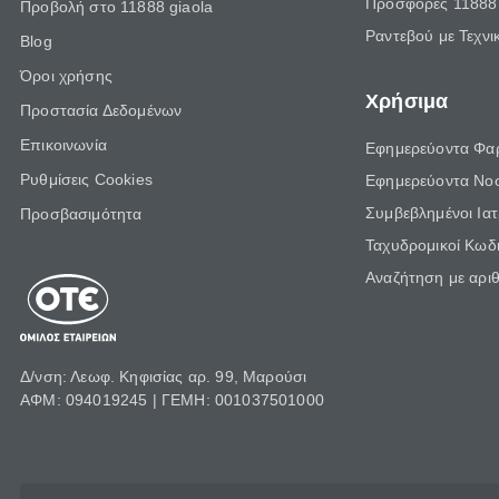
Προσφορές 11888 
Προβολή στο 11888 giaola
Ραντεβού με Τεχνι
Blog
Όροι χρήσης
Χρήσιμα
Προστασία Δεδομένων
Επικοινωνία
Εφημερεύοντα Φα
Ρυθμίσεις Cookies
Εφημερεύοντα Νο
Συμβεβλημένοι Ια
Προσβασιμότητα
Ταχυδρομικοί Κωδι
Αναζήτηση με αρι
Δ/νση: Λεωφ. Κηφισίας αρ. 99, Μαρούσι
ΑΦΜ: 094019245 | ΓΕΜΗ: 001037501000