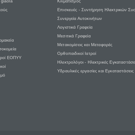
giaola
Κλιματισμός
κούς
Επισκευές - Συντήρηση Ηλεκτρικών Συ
Συνεργεία Αυτοκινήτων
Λογιστικά Γραφεία
Μεσιτικά Γραφεία
ρμακεία
Μετακομίσεις και Μεταφορές
σοκομεία
Ορθοπαιδικοί Ιατροί
τροί ΕΟΠΥΥ
Ηλεκτρολόγοι - Ηλεκτρικές Εγκαταστάσε
κοί
Υδραυλικές εργασίες και Εγκαταστάσεις
θμό