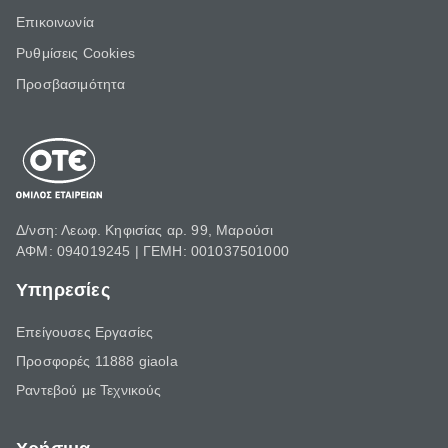
Επικοινωνία
Ρυθμίσεις Cookies
Προσβασιμότητα
Δ/νση: Λεωφ. Κηφισίας αρ. 99, Μαρούσι
ΑΦΜ: 094019245 | ΓΕΜΗ: 001037501000
Υπηρεσίες
Επείγουσες Εργασίες
Προσφορές 11888 giaola
Ραντεβού με Τεχνικούς