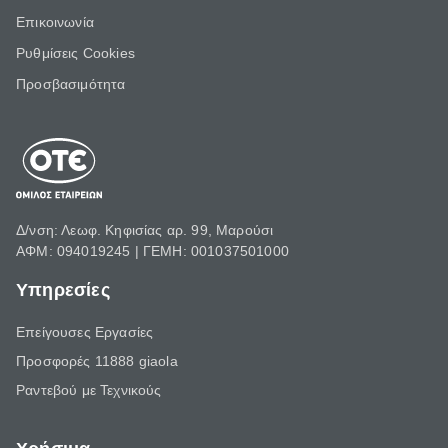
Επικοινωνία
Ρυθμίσεις Cookies
Προσβασιμότητα
Δ/νση: Λεωφ. Κηφισίας αρ. 99, Μαρούσι
ΑΦΜ: 094019245 | ΓΕΜΗ: 001037501000
Υπηρεσίες
Επείγουσες Εργασίες
Προσφορές 11888 giaola
Ραντεβού με Τεχνικούς